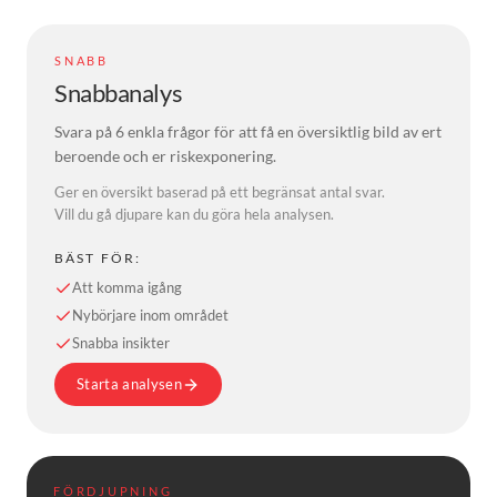
SNABB
Snabbanalys
Svara på 6 enkla frågor för att få en översiktlig bild av ert
beroende och er riskexponering.
Ger en översikt baserad på ett begränsat antal svar.
Vill du gå djupare kan du göra hela analysen.
BÄST FÖR:
Att komma igång
Nybörjare inom området
Snabba insikter
Starta analysen
FÖRDJUPNING