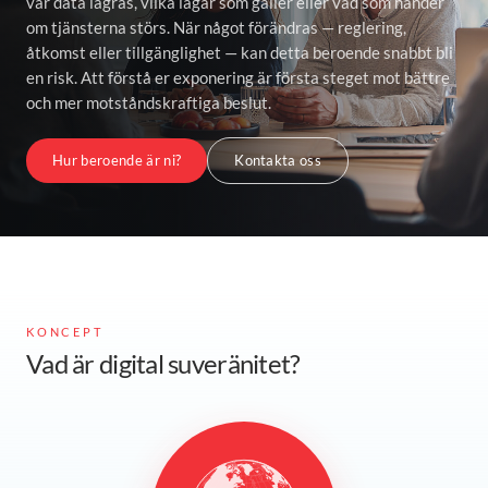
var data lagras, vilka lagar som gäller eller vad som händer
om tjänsterna störs. När något förändras — reglering,
åtkomst eller tillgänglighet — kan detta beroende snabbt bli
en risk. Att förstå er exponering är första steget mot bättre
och mer motståndskraftiga beslut.
Hur beroende är ni?
Kontakta oss
KONCEPT
Vad är digital suveränitet?