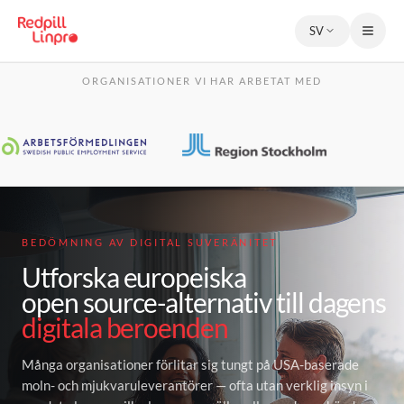
SV
ORGANISATIONER VI HAR ARBETAT MED
BEDÖMNING AV DIGITAL SUVERÄNITET
Utforska europeiska
open source-alternativ till dagens
digitala beroenden
Många organisationer förlitar sig tungt på USA-baserade
moln- och mjukvaruleverantörer — ofta utan verklig insyn i