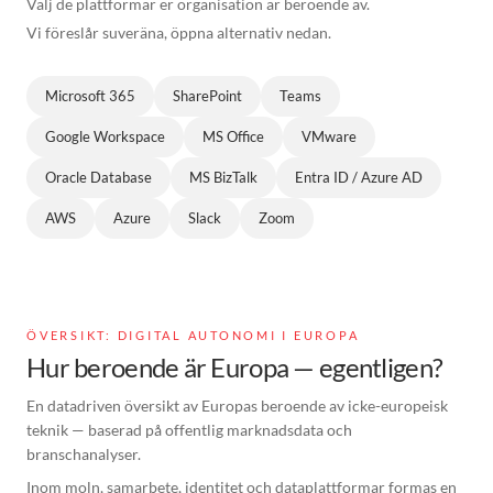
Välj de plattformar er organisation är beroende av.
Vi föreslår suveräna, öppna alternativ nedan.
Microsoft 365
SharePoint
Teams
Google Workspace
MS Office
VMware
Oracle Database
MS BizTalk
Entra ID / Azure AD
AWS
Azure
Slack
Zoom
ÖVERSIKT: DIGITAL AUTONOMI I EUROPA
Hur beroende är Europa — egentligen?
En datadriven översikt av Europas beroende av icke-europeisk
teknik — baserad på offentlig marknadsdata och
branschanalyser.
Inom moln, samarbete, identitet och dataplattformar formas en