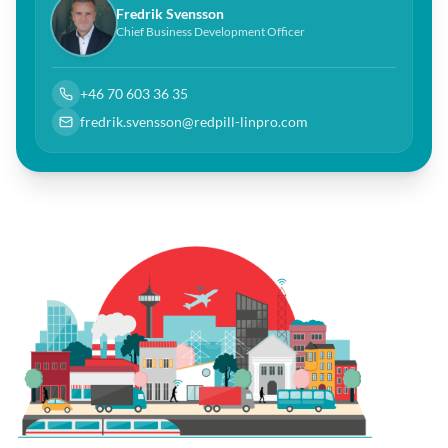
Fredrik Svensson
Chief Business Development Officer
+46 70 603 36 35
fredrik.svensson@redpill-linpro.com